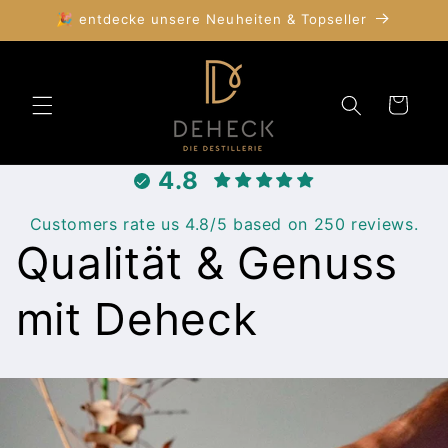
Direkt
🎉 entdecke unsere Neuheiten & Topseller
zum
Inhalt
Warenkorb
4.8
Customers rate us 4.8/5 based on 250 reviews.
Qualität & Genuss
mit Deheck