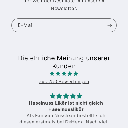
der Welt der Destillate mit unserem
Newsletter.
E-Mail
Die ehrliche Meinung unserer
Kunden
aus 250 Bewertungen
Haselnuss Likör ist nicht gleich
Haselnusslikör
Als Fan von Nusslikör bestellte ich
diesen erstmals bei DeHeck. Nach vielen
O