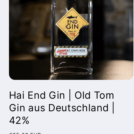
Medien
1
in
Hai End Gin | Old Tom
Modal
öffnen
Gin aus Deutschland |
42%