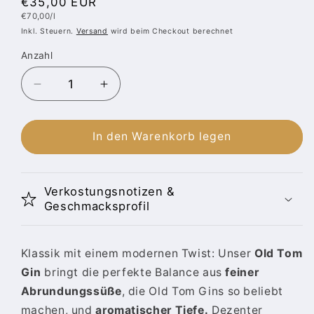
Normaler
€35,00 EUR
Grundpreis
€70,00/l
Preis
Inkl. Steuern.
Versand
wird beim Checkout berechnet
Anzahl
Anzahl
Verringere
Erhöhe
die
die
Menge
Menge
für
für
In den Warenkorb legen
Hai
Hai
End
End
Gin
Gin
Verkostungsnotizen &
|
|
Geschmacksprofil
Old
Old
Tom
Tom
Gin
Gin
Klassik mit einem modernen Twist: Unser
Old Tom
aus
aus
Gin
bringt die perfekte Balance aus
feiner
Deutschland
Deutschland
|
|
Abrundungssüße
, die Old Tom Gins so beliebt
42%
42%
machen, und
aromatischer Tiefe.
Dezenter