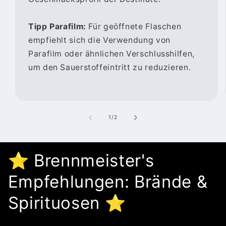
Tipp Parafilm:
Für geöffnete Flaschen
empfiehlt sich die Verwendung von
Parafilm oder ähnlichen Verschlusshilfen,
um den Sauerstoffeintritt zu reduzieren.
von
1
/
2
⭐️ Brennmeister's
Empfehlungen: Brände &
Spirituosen ⭐️