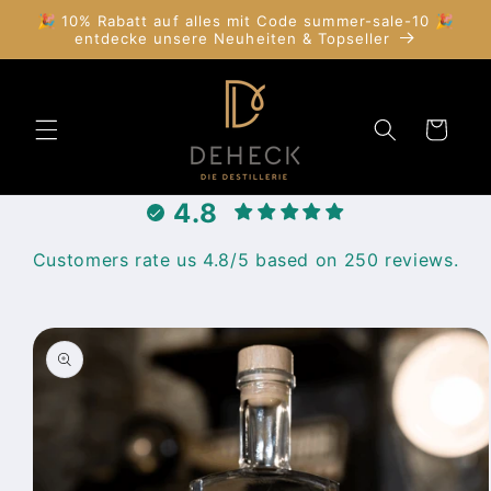
Direkt
🎉 10% Rabatt auf alles mit Code summer-sale-10 🎉
zum
entdecke unsere Neuheiten & Topseller
Inhalt
Warenkorb
4.8
Customers rate us 4.8/5 based on 250 reviews.
duktinformationen
ingen