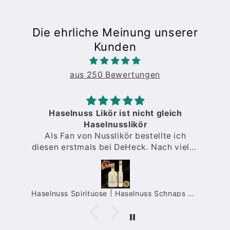
Die ehrliche Meinung unserer
Kunden
aus 250 Bewertungen
Haselnuss Likör ist nicht gleich
Haselnusslikör
Als Fan von Nusslikör bestellte ich
diesen erstmals bei DeHeck. Nach vielen
O
Proben anderer Sorten von
verschiedenen Anbietern stellte ich fest,
dass manche zu intensiv nach Nuss
schmecken, manche nur Nussbrände
a Limes Likör | fruchtiger Maracuja Likör mit Fruchtpüree | 15%
Haselnuss Spirituose | Haselnuss Schnaps mit intensivem Nuss-Geschmack | 35%
sind. Bei DeHeck bekam ich einen
Nusslikör exakt nach meinem
Geschmack.