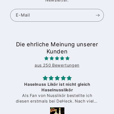
Newsletter.
E-Mail
Die ehrliche Meinung unserer
Kunden
aus 250 Bewertungen
Haselnuss Likör ist nicht gleich
Haselnusslikör
Als Fan von Nusslikör bestellte ich
diesen erstmals bei DeHeck. Nach vielen
O
Proben anderer Sorten von
verschiedenen Anbietern stellte ich fest,