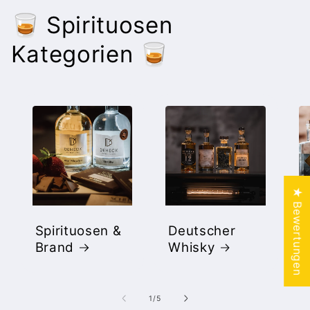
🥃 Spirituosen
Kategorien 🥃
★ Bewertungen
Spirituosen &
Deutscher
D
Brand
Whisky
von
1
/
5