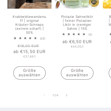
Krabbeldiewandenu
Pistazie Sahnelikör
B
ff | original
| feiner Pistazien
|
Kräuter-Schnaps
Likör in cremiger
W
(extrem scharf) |
Sahne | 15%
50%
2
(2)
Bewertungen
22
(22)
Normaler
ab €6,50 EUR
insgesamt
Bewertungen
Normaler
Verkaufspreis
insgesamt
€18,00 EUR
Grundpreis
€44,00/l
Preis
ab €15,50 EUR
Preis
Grundpreis
€37,86/l
Größe
Größe
auswählen
auswählen
von
1
/
24