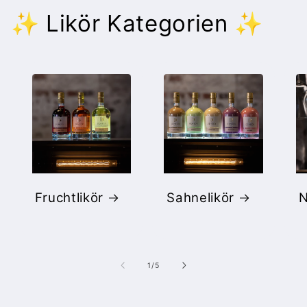
✨ Likör Kategorien ✨
Fruchtlikör
Sahnelikör
N
von
1
/
5