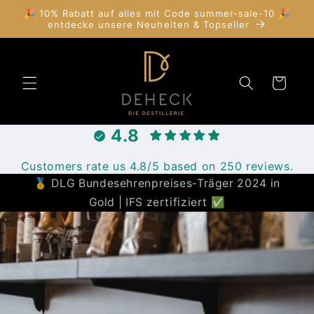
Direkt
🎉 10% Rabatt auf alles mit Code summer-sale-10 🎉
zum
entdecke unsere Neuheiten & Topseller
Inhalt
Warenkorb
4.8
Customers rate us 4.8/5 based on 250 reviews.
🥇 DLG Bundesehrenpreises-Träger 2024 in
Gold | IFS zertifiziert ✅