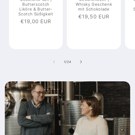
Butterscotch
Whisky Geschenk
Liköre & Butter-
mit Schokolade
Scotch Süßigkeit
Normaler
€19,50 EUR
Normaler
€19,00 EUR
Preis
Preis
von
1
/
24