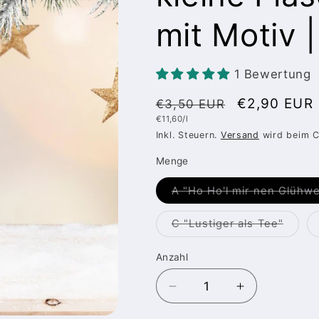
mit Motiv 
1 Bewertung
Normaler
Verkaufspr
€2,90 EUR
€3,50 EUR
Grundpreis
€11,60/l
Preis
Inkl. Steuern.
Versand
wird beim C
Menge
A "Ho Ho'l mir nen Glühwe
Varian
C "Lustiger als Tee"
ausver
oder
nicht
Anzahl
Anzahl
verfü
Verringere
Erhöhe
die
die