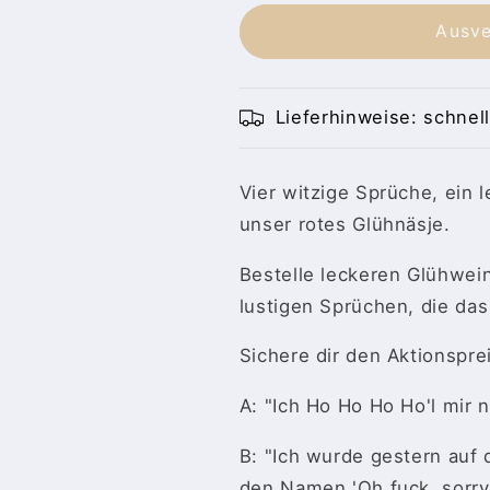
Menge
Menge
für
für
Ausve
Glühwein
Glühwein
mit
mit
4
4
Lieferhinweise: schnell
Sprüchen
Sprüchen
|
|
kleine
kleine
Vier witzige Sprüche, ein 
Flasche
Flasche
Glühwein
Glühwein
unser rotes Glühnäsje.
mit
mit
Motiv
Motiv
Bestelle leckeren Glühwein
|
|
lustigen Sprüchen, die das 
12%
12%
Sichere dir den Aktionspre
A: "Ich Ho Ho Ho Ho'l mir
B: "Ich wurde gestern auf
den Namen 'Oh fuck, sorry