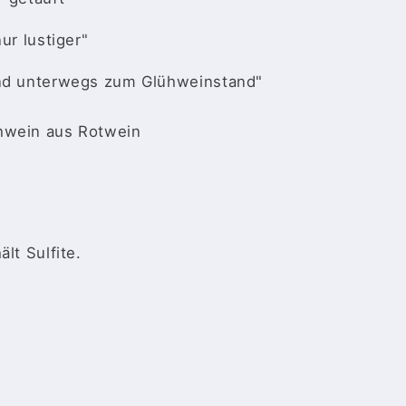
ur lustiger"
and unterwegs zum Glühweinstand"
hwein aus Rotwein
lt Sulfite.