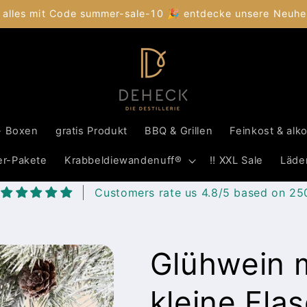
 alles mit Code summer-sale-10 🎉 entdecke unsere Neuhei
- Boxen
gratis Produkt
BBQ & Grillen
Feinkost & alk
er-Pakete
Krabbeldiewandenuff®
‼️ XXL Sale
Läde
Customers rate us 4.8/5 based on 25
Glühwein m
kleine Fla