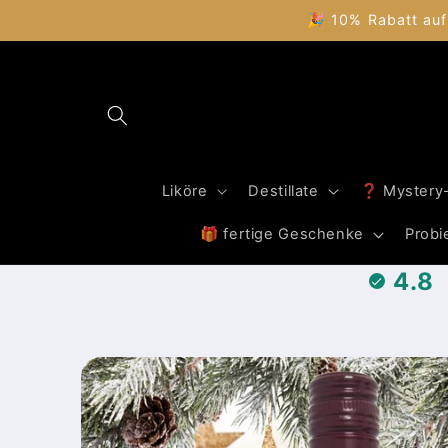
Direkt
🎉 10% Rabatt auf
zum
Inhalt
Liköre
Destillate
❓ Mystery
🎁 fertige Geschenke
Probi
4.8
Zu
Produktinformationen
springen