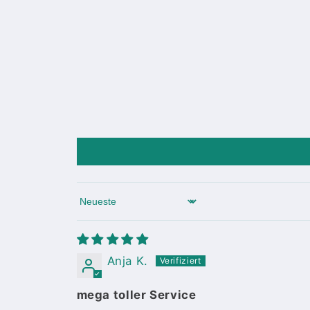
Sort by
Anja K.
mega toller Service