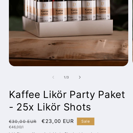
Medien
1
in
von
1
/
3
Modal
öffnen
Kaffee Likör Party Paket
- 25x Likör Shots
Normaler
Verkaufspreis
€23,00 EUR
Sale
€30,00 EUR
Grundpreis
€46,00/l
Preis