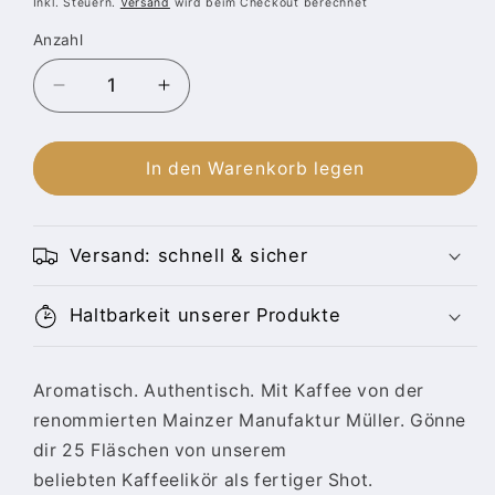
Inkl. Steuern.
Versand
wird beim Checkout berechnet
Anzahl
Anzahl
Verringere
Erhöhe
die
die
Menge
Menge
für
für
In den Warenkorb legen
Kaffee
Kaffee
Likör
Likör
Party
Party
Versand: schnell & sicher
Paket
Paket
-
-
25x
25x
Haltbarkeit unserer Produkte
Likör
Likör
Shots
Shots
Aromatisch. Authentisch. Mit Kaffee von der
renommierten Mainzer Manufaktur Müller. Gönne
dir 25 Fläschen von unserem
beliebten Kaffeelikör als fertiger Shot.