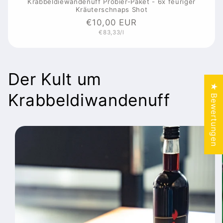
Krabbeldiewandenuff Probier-Paket - 6x feuriger
Kräuterschnaps Shot
Normaler
€10,00 EUR
Grundpreis
€83,33/l
Preis
Der Kult um
★ Bewertungen
Krabbeldiwandenuff