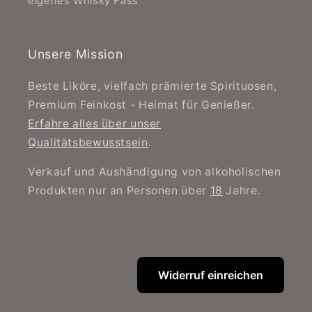
eigenes Whisky Fass
Unsere Mission
Beste Liköre, vielfach prämierte Spirituosen,
Premium Feinkost - Heimat für Genießer.
Erfahre alles über unser
Qualitätsbewusstsein
.
Verkauf und Aushändigung von alkoholischen
Produkten nur an Personen über
18
Jahre.
Widerruf einreichen