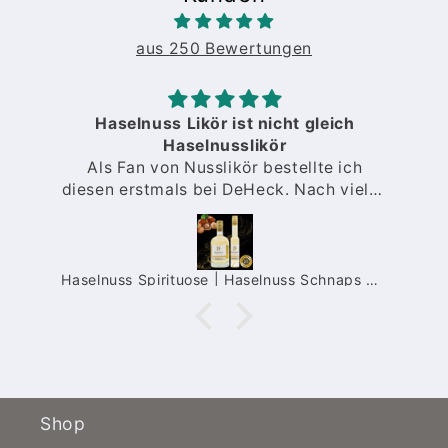
aus 250 Bewertungen
Haselnuss Likör ist nicht gleich
Haselnusslikör
Als Fan von Nusslikör bestellte ich
diesen erstmals bei DeHeck. Nach vielen
O
Proben anderer Sorten von
verschiedenen Anbietern stellte ich fest,
dass manche zu intensiv nach Nuss
schmecken, manche nur Nussbrände
a Limes Likör | fruchtiger Maracuja Likör mit Fruchtpüree | 15%
Haselnuss Spirituose | Haselnuss Schnaps mit intensivem Nuss-Geschmack | 35%
sind. Bei DeHeck bekam ich einen
Nusslikör exakt nach meinem
Geschmack.
Shop