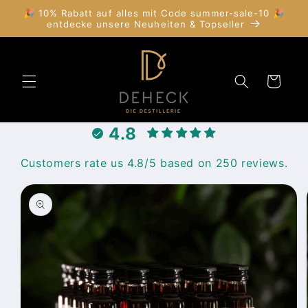
Direkt
🎉 10% Rabatt auf alles mit Code summer-sale-10 🎉
zum
entdecke unsere Neuheiten & Topseller
Inhalt
Warenkorb
4.8
Customers rate us 4.8/5 based on 250 reviews.
duktinformationen
ingen