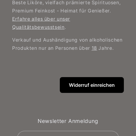
Beste Liköre, vielfach prämierte Spirituosen,
Premium Feinkost - Heimat für Genießer.
Erfahre alles über unser
Qualitätsbewusstsein
.
Verkauf und Aushändigung von alkoholischen
Produkten nur an Personen über
18
Jahre.
Widerruf einreichen
Newsletter Anmeldung