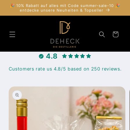
Direkt
🎉 10% Rabatt auf alles mit Code summer-sale-10 🎉
zum
entdecke unsere Neuheiten & Topseller
Inhalt
Warenkorb
4.8
Customers rate us 4.8/5 based on 250 reviews.
duktinformationen
ingen