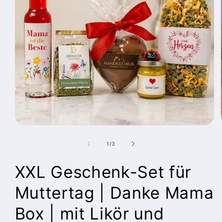
Medien
1
in
von
1
/
3
Modal
öffnen
XXL Geschenk-Set für
Muttertag | Danke Mama
Box | mit Likör und