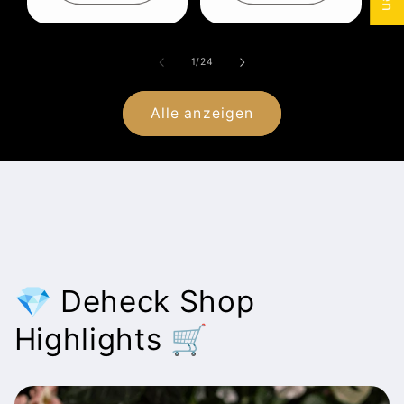
von
1
/
24
Alle anzeigen
💎 Deheck Shop
Highlights 🛒