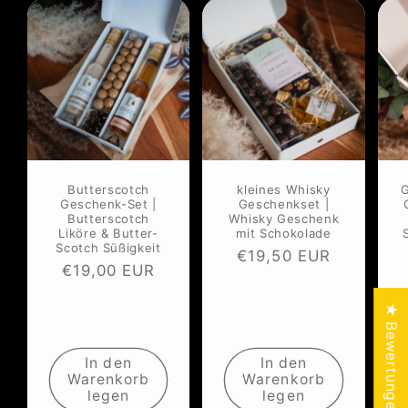
Butterscotch
kleines Whisky
G
Geschenk-Set |
Geschenkset |
Butterscotch
Whisky Geschenk
Liköre & Butter-
mit Schokolade
Scotch Süßigkeit
Normaler
€19,50 EUR
Normaler
€19,00 EUR
Preis
Preis
★ Bewertungen
In den
In den
Warenkorb
Warenkorb
legen
legen