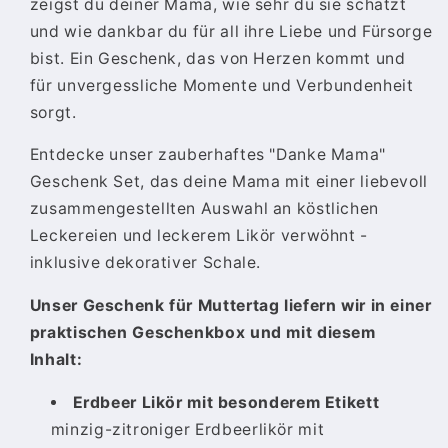
für
für
zeigst du deiner Mama, wie sehr du sie schätzt
Muttertag
Muttertag
und wie dankbar du für all ihre Liebe und Fürsorge
|
|
bist. Ein Geschenk, das von Herzen kommt und
Danke
Danke
für unvergessliche Momente und Verbundenheit
Mama
Mama
Box
Box
sorgt.
|
|
mit
mit
Entdecke unser zauberhaftes "Danke Mama"
Likör
Likör
Geschenk Set, das deine Mama mit einer liebevoll
und
und
zusammengestellten Auswahl an köstlichen
Feinkost
Feinkost
Leckereien und leckerem Likör verwöhnt -
inklusive dekorativer Schale.
Unser Geschenk für Muttertag liefern wir in einer
praktischen Geschenkbox und mit diesem
Inhalt:
Erdbeer Likör mit besonderem Etikett
minzig-zitroniger Erdbeerlikör mit