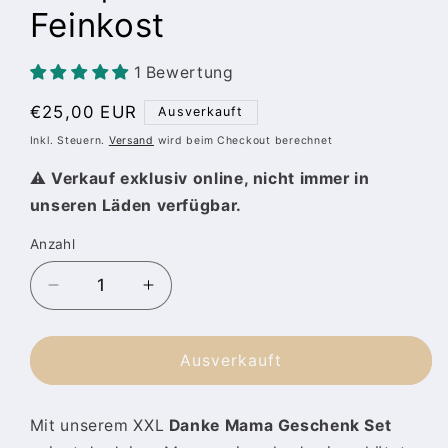
Feinkost
1 Bewertung
Normaler
€25,00 EUR
Ausverkauft
Preis
Inkl. Steuern.
Versand
wird beim Checkout berechnet
⚠️
Verkauf exklusiv online, nicht immer in
unseren Läden verfügbar.
Anzahl
Anzahl
Verringere
Erhöhe
die
die
Menge
Menge
für
für
Ausverkauft
XXL
XXL
Geschenk-
Geschenk-
Mit unserem XXL
Danke Mama Geschenk Set
Set
Set