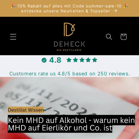
Direkt
🎉 10% Rabatt auf alles mit Code summer-sale-10 🎉
zum
entdecke unsere Neuheiten & Topseller
Inhalt
Warenkorb
4.8
Customers rate us 4.8/5 based on 250 reviews.