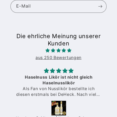
E-Mail
Die ehrliche Meinung unserer
Kunden
aus 250 Bewertungen
Haselnuss Likör ist nicht gleich
Haselnusslikör
Als Fan von Nusslikör bestellte ich
diesen erstmals bei DeHeck. Nach vielen
O
Proben anderer Sorten von
verschiedenen Anbietern stellte ich fest,
dass manche zu intensiv nach Nuss