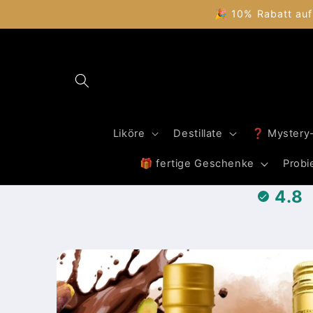
Direkt
🎉 10% Rabatt auf
zum
Inhalt
Liköre
Destillate
❓ Mystery
🎁 fertige Geschenke
Probi
4.8
Zu
Produktinformationen
springen