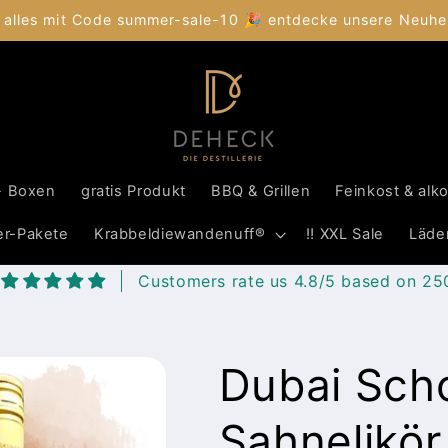
 alles mit Code summer-sale-10 🎉 entdecke unsere Neuhei
- Boxen
gratis Produkt
BBQ & Grillen
Feinkost & alk
er-Pakete
Krabbeldiewandenuff®
‼️ XXL Sale
Läde
Customers rate us 4.8/5 based on 25
Dubai Sch
Sahnelikör