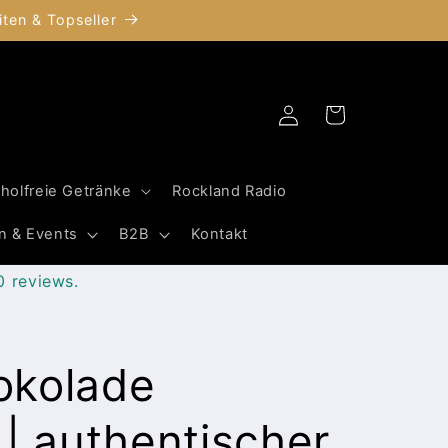
ten & Topseller
Einloggen
Warenkorb
oholfreie Getränke
Rockland Radio
n & Events
B2B
Kontakt
0 reviews.
okolade
 | authentischer