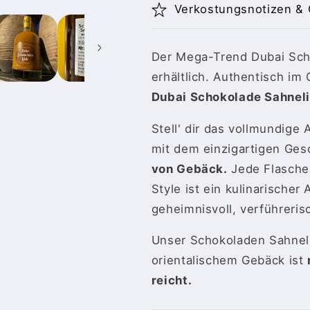
Sahnelikör
Sahnelikör
Verkostungsnotizen & 
|
|
authentischer
authentische
Dubai
Dubai
Der Mega-Trend Dubai Scho
Likör
Likör
wie
wie
erhältlich. Authentisch im
die
die
Dubai Schokolade Sahneli
Trend-
Trend-
Schokolade
Schokolade
Stell' dir das vollmundige
|
|
mit dem einzigartigen Ge
15%
15%
von Gebäck.
Jede Flasche
Style ist ein kulinarischer
geheimnisvoll, verführeri
Unser Schokoladen Sahneli
orientalischem Gebäck ist
reicht.