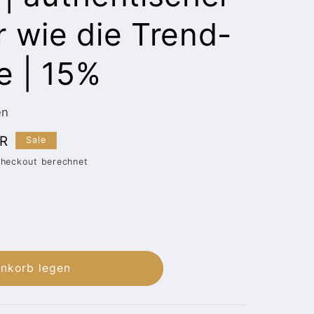
r wie die Trend-
e | 15%
en
reis
UR
Sale
heckout berechnet
enkorb legen