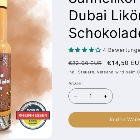
Dubai Likö
Schokolad
4 Bewertung
Normaler
Verkaufsp
€14,50 E
€22,00 EUR
Preis
Inkl. Steuern.
Versand
wird beim C
Anzahl
Anzahl
Verringere
Erhöhe
die
die
Menge
Menge
für
für
In den War
Dubai
Dubai
Schokolade
Schokolade