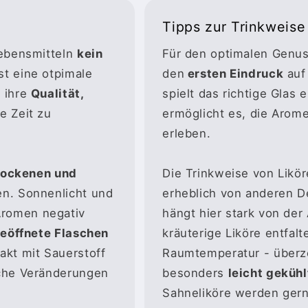
Tipps zur Trinkweise
Lebensmitteln
kein
Für den optimalen Genu
st eine otpimale
den
ersten Eindruck
auf
 ihre
Qualität,
spielt das richtige Glas 
e Zeit zu
ermöglicht es, die Arom
erleben.
rockenen und
Die Trinkweise von Likö
n. Sonnenlicht und
erheblich von anderen De
romen negativ
hängt hier stark von der
eöffnete Flaschen
kräuterige Liköre entfal
akt mit Sauerstoff
Raumtemperatur - überz
iche Veränderungen
besonders
leicht geküh
Sahneliköre werden ger