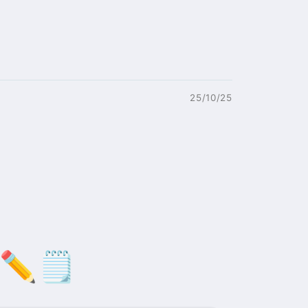
25/10/25
✏️🗒️