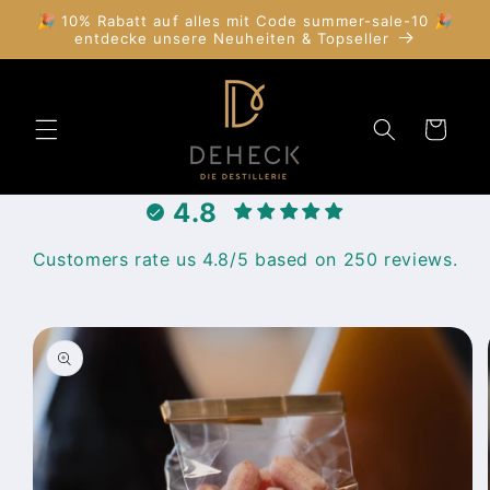
Direkt
🎉 10% Rabatt auf alles mit Code summer-sale-10 🎉
zum
entdecke unsere Neuheiten & Topseller
Inhalt
Warenkorb
4.8
Customers rate us 4.8/5 based on 250 reviews.
duktinformationen
ingen