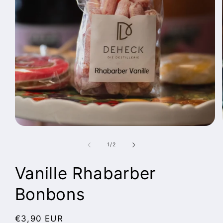
Medien
1
in
von
1
/
2
Modal
öffnen
Vanille Rhabarber
Bonbons
Normaler
€3,90 EUR