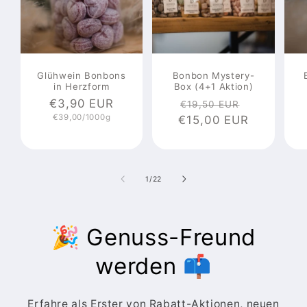
Glühwein Bonbons
Bonbon Mystery-
in Herzform
Box (4+1 Aktion)
Normaler
€3,90 EUR
Normaler
Verkaufsp
€19,50 EUR
Grundpreis
€39,00/1000g
Preis
€15,00 EUR
Preis
von
1
/
22
🎉 Genuss-Freund
werden 📫
Erfahre als Erster von Rabatt-Aktionen, neuen