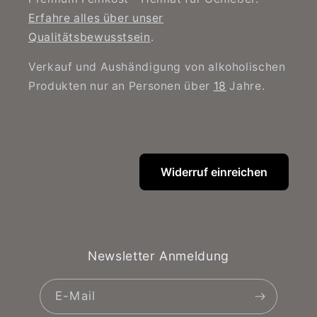
Erfahre alles über unser
Qualitätsbewusstsein
.
Verkauf und Aushändigung von alkoholischen
Produkten nur an Personen über
18
Jahre.
Widerruf einreichen
Newsletter Anmeldung
E-Mail