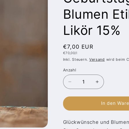
Blumen Eti
Likör 15%
Normaler
€7,00 EUR
Grundpreis
€70,00/l
Preis
Inkl. Steuern.
Versand
wird beim C
Anzahl
Anzahl
Verringere
Erhöhe
die
die
Menge
Menge
für
für
In den War
Glückwunsch
Glückwunsc
zum
zum
Glückwünsche und Blumeng
Geburtstag
Geburtstag
Sahnelikör
Sahnelikör