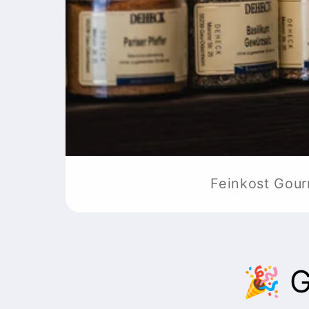
Feinkost Gour
🎉 