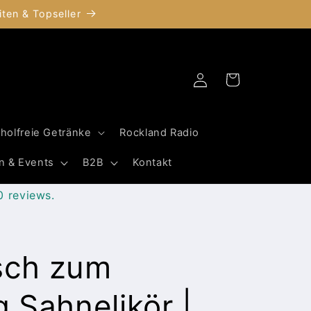
ten & Topseller
Einloggen
Warenkorb
oholfreie Getränke
Rockland Radio
n & Events
B2B
Kontakt
0 reviews.
sch zum
 Sahnelikör |