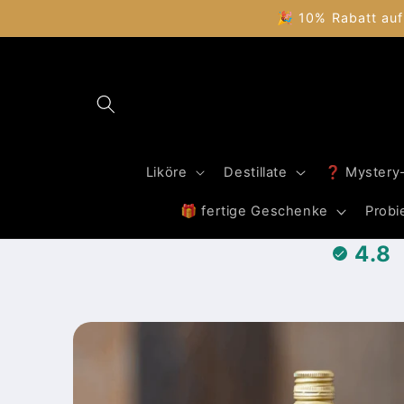
Direkt
🎉 10% Rabatt auf
zum
Inhalt
Liköre
Destillate
❓ Mystery
🎁 fertige Geschenke
Probi
4.8
Zu
Produktinformationen
springen