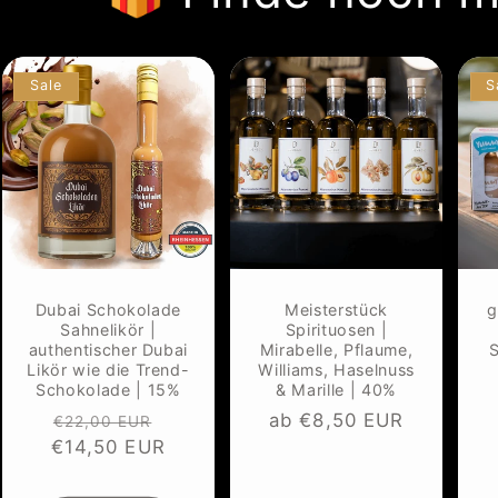
Sale
S
Dubai Schokolade
Meisterstück
g
Sahnelikör |
Spirituosen |
authentischer Dubai
Mirabelle, Pflaume,
S
Likör wie die Trend-
Williams, Haselnuss
Schokolade | 15%
& Marille | 40%
Normaler
Verkaufspreis
Normaler
ab €8,50 EUR
€22,00 EUR
€14,50 EUR
Preis
Preis