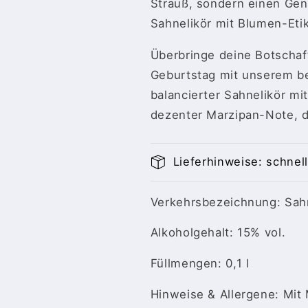
Strauß, sondern einen Ge
|
|
Sahnelikör mit Blumen-Eti
Blumen
Blumen
Etikett
Etikett
Überbringe deine Botschaf
|
|
Pistazien
Pistazien
Geburtstag mit unserem bel
Likör
Likör
balancierter Sahnelikör mi
15%
15%
dezenter Marzipan-Note, d
Lieferhinweise: schnell
Verkehrsbezeichnung: Sah
Alkoholgehalt: 15% vol.
Füllmengen: 0,1 l
Hinweise & Allergene: Mit