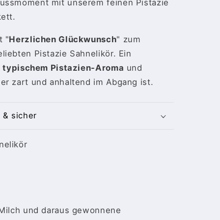
nussmoment mit unserem feinen Pistazie
kett.
t "
Herzlichen Glückwunsch
" zum
iebten Pistazie Sahnelikör. Ein
t
typischem Pistazien-Aroma
und
er zart und anhaltend im Abgang ist.
 & sicher
nelikör
 Milch und daraus gewonnene