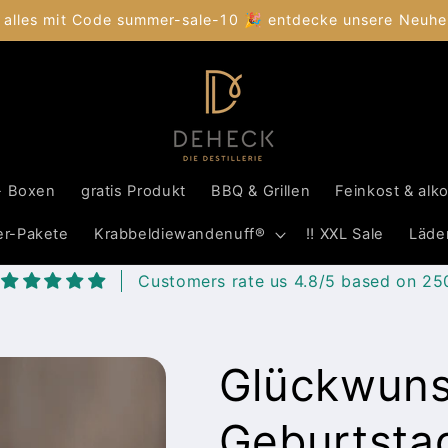
 alles mit Code summer-sale-10 🎉 entdecke unsere Neuhei
- Boxen
gratis Produkt
BBQ & Grillen
Feinkost & alk
er-Pakete
Krabbeldiewandenuff®
‼️ XXL Sale
Läde
Customers rate us 4.8/5 based on 25
Glückwun
Geburtstag