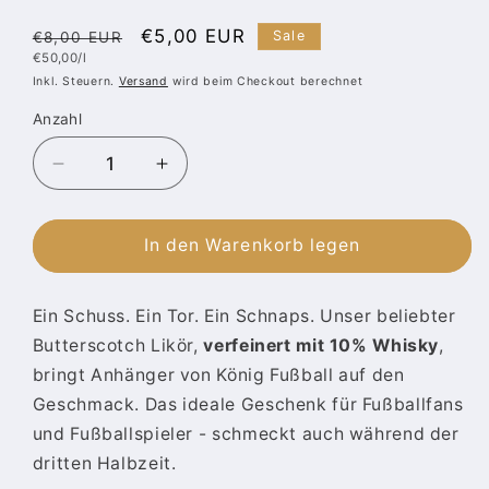
Normaler
Verkaufspreis
€5,00 EUR
Sale
€8,00 EUR
Grundpreis
€50,00/l
Preis
Inkl. Steuern.
Versand
wird beim Checkout berechnet
Anzahl
Anzahl
Verringere
Erhöhe
die
die
Menge
Menge
für
für
In den Warenkorb legen
König
König
Fußball
Fußball
Ein Schuss. Ein Tor. Ein Schnaps. Unser beliebter
Likör
Likör
|
|
Butterscotch Likör,
verfeinert mit 10% Whisky
,
Fußball
Fußball
bringt Anhänger von König Fußball auf den
Etikett
Etikett
Geschmack.
Das ideale Geschenk für Fußballfans
|
|
und Fußballspieler - schmeckt auch während der
Butterscotch
Butterscotch
Likör
Likör
dritten Halbzeit.
20%
20%