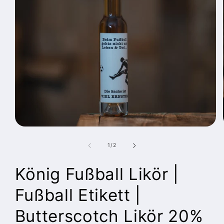
Medien
1
in
von
1
/
2
Modal
öffnen
König Fußball Likör |
Fußball Etikett |
Butterscotch Likör 20%