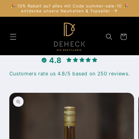
Direkt
🎉 10% Rabatt auf alles mit Code summer-sale-10 🎉
zum
entdecke unsere Neuheiten & Topseller
Inhalt
Warenkorb
4.8
Customers rate us 4.8/5 based on 250 reviews.
duktinformationen
ingen