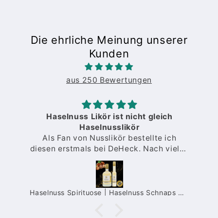
Die ehrliche Meinung unserer
Kunden
aus 250 Bewertungen
Haselnuss Likör ist nicht gleich
Haselnusslikör
Als Fan von Nusslikör bestellte ich
diesen erstmals bei DeHeck. Nach vielen
O
Proben anderer Sorten von
verschiedenen Anbietern stellte ich fest,
dass manche zu intensiv nach Nuss
schmecken, manche nur Nussbrände
a Limes Likör | fruchtiger Maracuja Likör mit Fruchtpüree | 15%
Haselnuss Spirituose | Haselnuss Schnaps mit intensivem Nuss-Geschmack | 35%
sind. Bei DeHeck bekam ich einen
Nusslikör exakt nach meinem