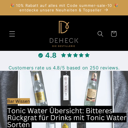
Direkt
🎉 10% Rabatt auf alles mit Code summer-sale-10 🎉
zum
entdecke unsere Neuheiten & Topseller
Inhalt
Warenkorb
4.8
Customers rate us 4.8/5 based on 250 reviews.