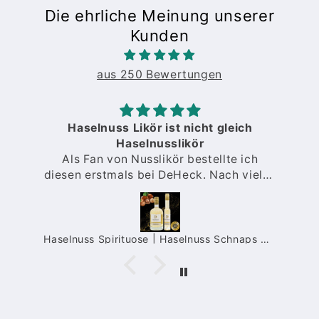
Die ehrliche Meinung unserer
Kunden
aus 250 Bewertungen
Haselnuss Likör ist nicht gleich
Haselnusslikör
Als Fan von Nusslikör bestellte ich
diesen erstmals bei DeHeck. Nach vielen
O
Proben anderer Sorten von
verschiedenen Anbietern stellte ich fest,
dass manche zu intensiv nach Nuss
schmecken, manche nur Nussbrände
a Limes Likör | fruchtiger Maracuja Likör mit Fruchtpüree | 15%
Haselnuss Spirituose | Haselnuss Schnaps mit intensivem Nuss-Geschmack | 35%
sind. Bei DeHeck bekam ich einen
Nusslikör exakt nach meinem
Geschmack.