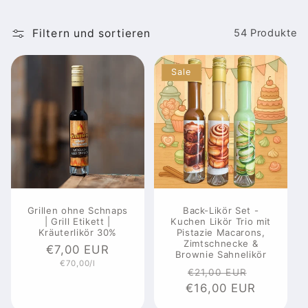
Filtern und sortieren
54 Produkte
Sale
Grillen ohne Schnaps
Back-Likör Set -
| Grill Etikett |
Kuchen Likör Trio mit
Kräuterlikör 30%
Pistazie Macarons,
Zimtschnecke &
Normaler
€7,00 EUR
Brownie Sahnelikör
Grundpreis
€70,00/l
Preis
Normaler
Verkaufs
€21,00 EUR
€16,00 EUR
Preis