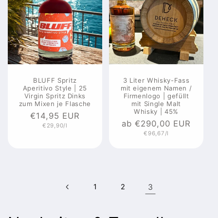
BLUFF Spritz
3 Liter Whisky-Fass
Aperitivo Style | 25
mit eigenem Namen /
Virgin Spritz Dinks
Firmenlogo | gefüllt
zum Mixen je Flasche
mit Single Malt
Whisky | 45%
Normaler
€14,95 EUR
Normaler
ab €290,00 EUR
Grundpreis
€29,90/l
Preis
Grundpreis
€96,67/l
Preis
1
2
3