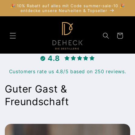
Direkt
🎉 10% Rabatt auf alles mit Code summer-sale-10 🎉
zum
entdecke unsere Neuheiten & Topseller
Inhalt
Warenkorb
4.8
Customers rate us 4.8/5 based on 250 reviews.
K
Guter Gast &
a
Freundschaft
t
e