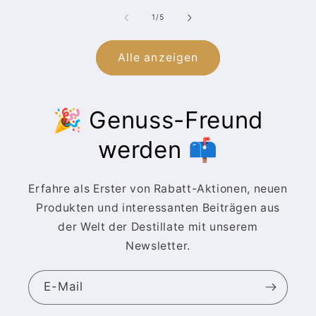
von
1
/
5
Alle anzeigen
🎉 Genuss-Freund
werden 📫
Erfahre als Erster von Rabatt-Aktionen, neuen
Produkten und interessanten Beiträgen aus
der Welt der Destillate mit unserem
Newsletter.
E-Mail