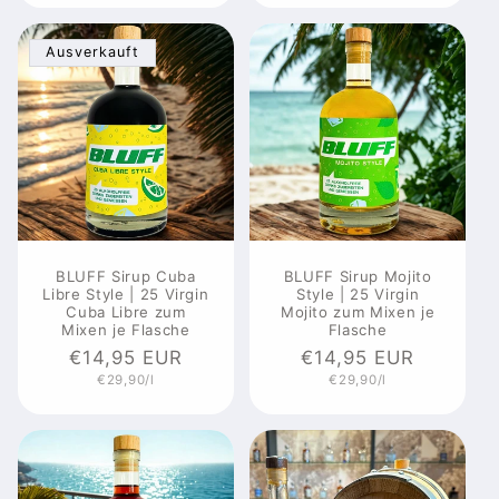
Ausverkauft
BLUFF Sirup Cuba
BLUFF Sirup Mojito
Libre Style | 25 Virgin
Style | 25 Virgin
Cuba Libre zum
Mojito zum Mixen je
Mixen je Flasche
Flasche
Normaler
€14,95 EUR
Normaler
€14,95 EUR
Grundpreis
Grundpreis
€29,90/l
€29,90/l
Preis
Preis