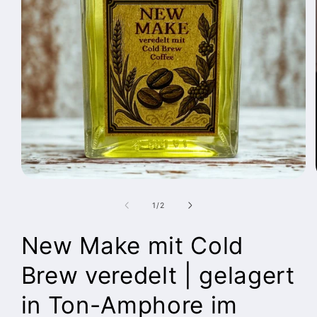
Medien
1
in
von
1
/
2
Modal
öffnen
New Make mit Cold
Brew veredelt | gelagert
in Ton-Amphore im