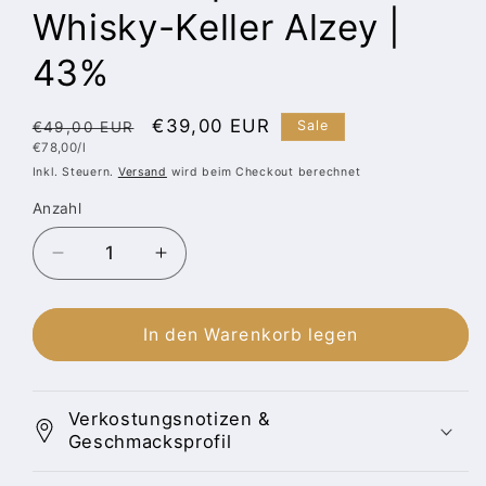
Whisky-Keller Alzey |
43%
Normaler
Verkaufspreis
€39,00 EUR
Sale
€49,00 EUR
Grundpreis
€78,00/l
Preis
Inkl. Steuern.
Versand
wird beim Checkout berechnet
Anzahl
Anzahl
Verringere
Erhöhe
die
die
Menge
Menge
für
für
In den Warenkorb legen
New
New
Make
Make
mit
mit
Verkostungsnotizen &
Cold
Cold
Geschmacksprofil
Brew
Brew
veredelt
veredelt