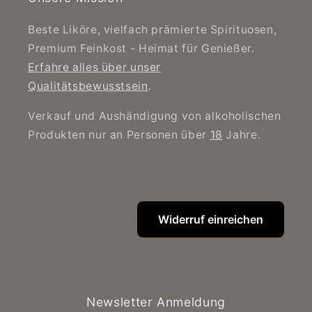
Beste Liköre, vielfach prämierte Spirituosen,
Premium Feinkost - Heimat für Genießer.
Erfahre alles über unser
Qualitätsbewusstsein
.
Verkauf und Aushändigung von alkoholischen
Produkten nur an Personen über
18
Jahre.
Widerruf einreichen
Newsletter Anmeldung