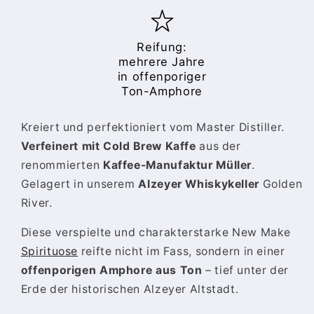
|
|
gelagert
gelagert
in
in
Reifung:
Ton-
Ton-
mehrere Jahre
Amphore
Amphore
in offenporiger
im
im
Ton-Amphore
Whisky-
Whisky-
Keller
Keller
Kreiert und perfektioniert vom Master Distiller.
Alzey
Alzey
Verfeinert mit Cold Brew Kaffe
aus der
|
|
43%
43%
renommierten
Kaffee-Manufaktur Müller
.
Gelagert in unserem
Alzeyer Whiskykeller
Golden
River.
Diese verspielte und charakterstarke New Make
Spirituose
reifte nicht im Fass, sondern in einer
offenporigen Amphore aus Ton
– tief unter der
Erde der historischen Alzeyer Altstadt.