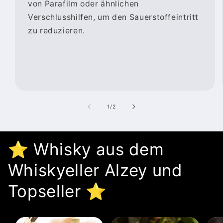
von Parafilm oder ähnlichen
Verschlusshilfen, um den Sauerstoffeintritt
zu reduzieren.
von
1
/
2
⭐️ Whisky aus dem
Whiskyeller Alzey und
Topseller ⭐️