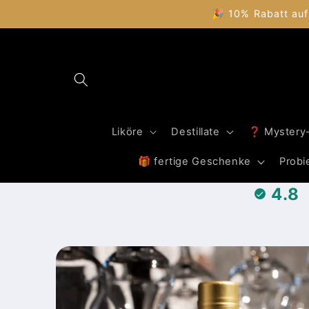
Direkt
🎉 10% Rabatt auf
zum
Inhalt
Liköre
Destillate
❓ Mystery
🎁 fertige Geschenke
Probi
4.8
Zu
Produktinformationen
springen