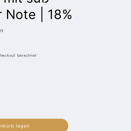
r Note | 18%
en
heckout berechnet
enkorb legen