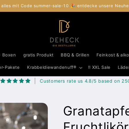
 alles mit Code summer-sale-10 🎉 entdecke unsere Neuhei
- Boxen
gratis Produkt
BBQ & Grillen
Feinkost & alk
er-Pakete
Krabbeldiewandenuff®
‼️ XXL Sale
Läde
Customers rate us 4.8/5 based on 25
Granatapfel
Fruchtlikö