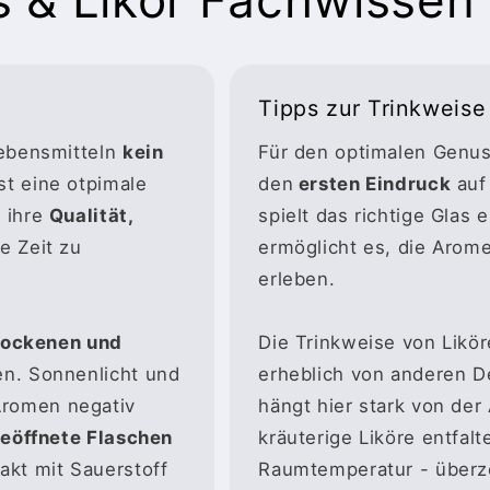
Tipps zur Trinkweise
Lebensmitteln
kein
Für den optimalen Genu
st eine otpimale
den
ersten Eindruck
auf
 ihre
Qualität,
spielt das richtige Glas 
e Zeit zu
ermöglicht es, die Arom
erleben.
rockenen und
Die Trinkweise von Likö
n. Sonnenlicht und
erheblich von anderen De
romen negativ
hängt hier stark von der
eöffnete Flaschen
kräuterige Liköre entfal
akt mit Sauerstoff
Raumtemperatur - überz