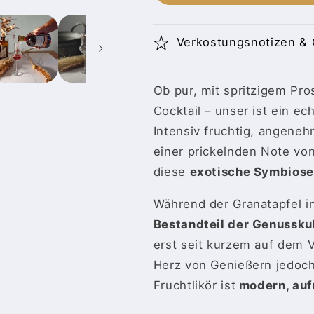
Granatapfel
Granatapfel
Likör
Likör
|
|
Verkostungsnotizen & 
Fruchtlikör
Fruchtlikör
mit
mit
süß-
süß-
Ob pur, mit spritzigem Pro
säuerlicher
säuerlicher
Note
Note
Cocktail – unser ist ein ec
|
|
Intensiv fruchtig, angene
18%
18%
einer prickelnden Note von
diese
exotische Symbiose
Während der Granatapfel in
Bestandteil der Genussku
erst seit kurzem auf dem V
Herz von Genießern jedoch
Fruchtlikör ist
modern, au