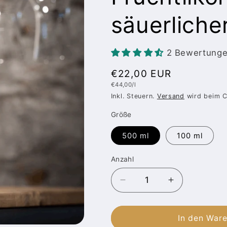
säuerliche
2 Bewertung
Normaler
€22,00 EUR
Grundpreis
€44,00/l
Preis
Inkl. Steuern.
Versand
wird beim C
Größe
500 ml
100 ml
Anzahl
Anzahl
Verringere
Erhöhe
die
die
Menge
Menge
für
für
In den War