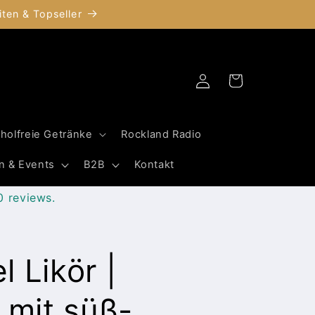
ten & Topseller
Einloggen
Warenkorb
oholfreie Getränke
Rockland Radio
n & Events
B2B
Kontakt
0 reviews.
 Likör |
r mit süß-