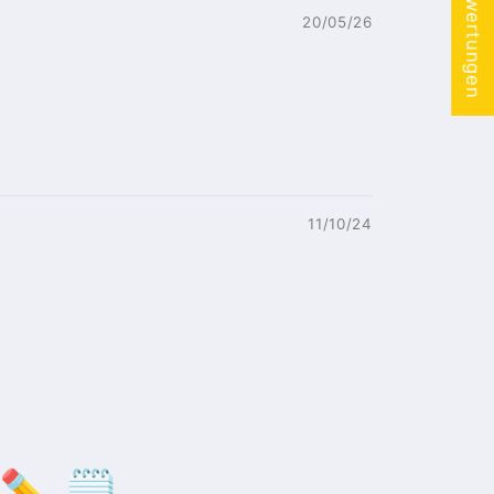
★ Bewertungen
20/05/26
11/10/24
✏️🗒️