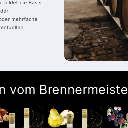
 bildet die Basis
 der
 oder mehrfache
ventuellen
n vom Brennermeiste