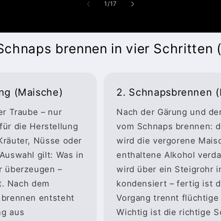
von
1
/
17
Schnaps brennen in vier Schritten 
ung (Maische)
2. Schnapsbrennen (D
er Traube – nur
Nach der Gärung und de
 für die Herstellung
vom Schnaps brennen: die
Kräuter, Nüsse oder
wird die vergorene Mais
Auswahl gilt: Was in
enthaltene Alkohol verd
r überzeugen –
wird über ein Steigrohr i
st. Nach dem
kondensiert – fertig ist 
 brennen entsteht
Vorgang trennt flüchtige
ng aus
Wichtig ist die richtige