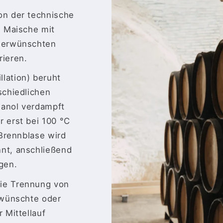
on der technische
n Maische mit
unerwünschten
rieren.
lation) beruht
schiedlichen
hanol verdampft
 erst bei 100 °C
 Brennblase wird
nt, anschließend
gen.
ie Trennung von
rwünschte oder
 Mittellauf