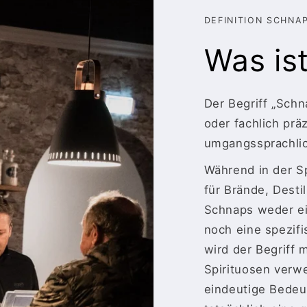
DEFINITION SCHNA
Was is
Der Begriff „Schna
oder fachlich prä
umgangssprachlich
Während in der Sp
für Brände, Destil
Schnaps weder e
noch eine spezif
wird der Begriff 
Spirituosen verwe
eindeutige Bedeut