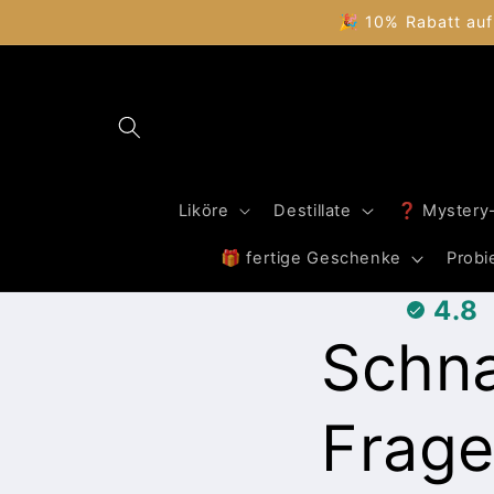
Direkt
🎉 10% Rabatt auf
zum
Inhalt
Liköre
Destillate
❓ Mystery
🎁 fertige Geschenke
Probi
4.8
Schn
Frage