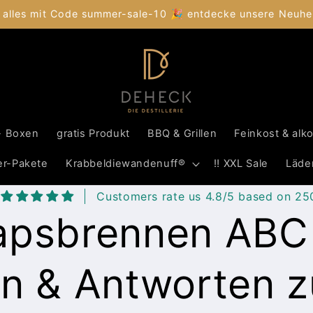
 alles mit Code summer-sale-10 🎉 entdecke unsere Neuhei
- Boxen
gratis Produkt
BBQ & Grillen
Feinkost & alk
er-Pakete
Krabbeldiewandenuff®
‼️ XXL Sale
Läde
Customers rate us 4.8/5 based on 25
apsbrennen ABC
n & Antworten 