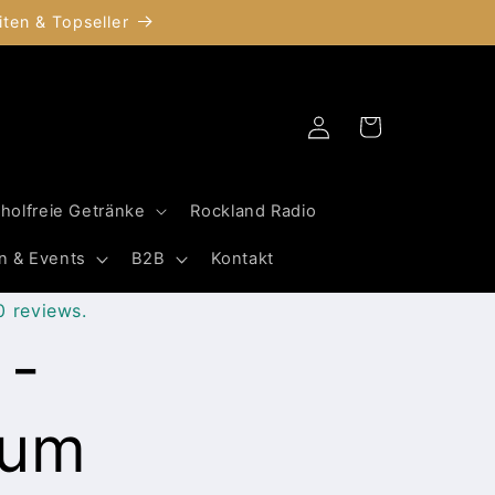
ten & Topseller
Einloggen
Warenkorb
oholfreie Getränke
Rockland Radio
n & Events
B2B
Kontakt
0 reviews.
 -
zum