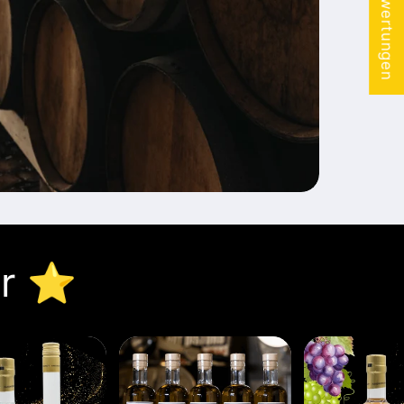
★ Bewertungen
r ⭐️